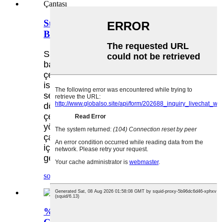
Sürdürülebilir Nefes Alabilir Tam
Baskı Elbise Çantası
Sürdürülebilir nefes alabilen tam
baskılı giysi çantası, tarzını korurken
çevreye olan etkisini azaltmak
isteyenler için mükemmel bir
seçenektir. Organik pamuk ve geri
dönüştürülmüş polyesterin yanı sıra
çevre dostu boyalar ve baskı
yöntemlerinin kullanılması, bu giysi
çantasını fark yaratmak isteyen herkes
için mükemmel bir seçim haline
getiriyor.
sorgu
detay
%100 Kumaş Dokuma Elbise