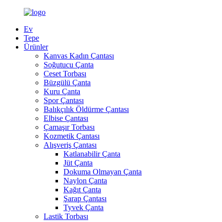
Ev
Tepe
Ürünler
Kanvas Kadın Çantası
Soğutucu Çanta
Ceset Torbası
Büzgülü Çanta
Kuru Çanta
Spor Çantası
Balıkçılık Öldürme Çantası
Elbise Çantası
Çamaşır Torbası
Kozmetik Çantası
Alışveriş Çantası
Katlanabilir Çanta
Jüt Çanta
Dokuma Olmayan Çanta
Naylon Çanta
Kağıt Çanta
Şarap Çantası
Tyvek Çanta
Lastik Torbası