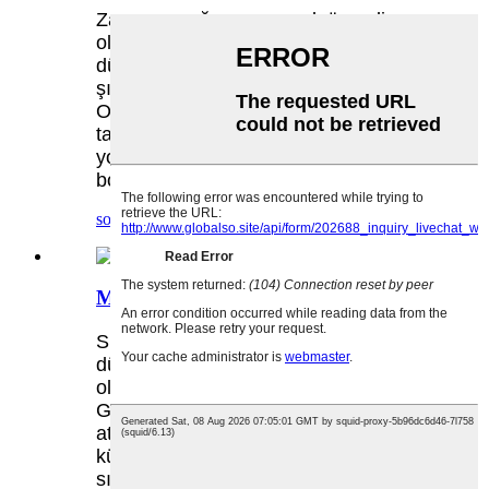
Zamanın çoğu zaman çok önemli
olduğu ofis yaşamının dinamik
dünyasında, günlük zorluklara etkili ve
şık çözümler bulmak çok önemlidir.
Ofis Öğle Yemeği Çantası, yemeklerini
taşımak için kullanışlı ve sofistike bir
yol arayan profesyoneller için ezber
bozan bir ürün olarak ortaya çıktı.
sorgu
detay
Mini Termal Çanta
Sürekli hareket halinde olan bir
dünyada pratik ve verimli çözümlere
olan ihtiyaç her geçen gün artıyor.
Günlük maceralarınızda gezinirken
atıştırmalıklarınızı, içeceklerinizi ve
küçük öğünlerinizi mükemmel
sıcaklıkta tutmak için tasarlanmış